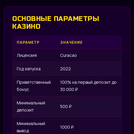
ОСНОВНЫЕ ПАРАМЕТРЫ
КАЗИНО
ПАРАМЕТР
ЗНАЧЕНИЕ
Лицензия
Curacao
Год запуска
2022
Приветственный
100% на первый депозит до
бонус
30 000 ₽
Минимальный
500 ₽
депозит
Минимальный
1000 ₽
вывод