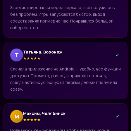
Зарегистрировался через зеркало, всё получилось
без проблем. Игры запускаются быстро, вывод
средств занял примерно час. Понравился большой
выбор слотов.
Татьяна, Воронеж
Т
★
★
★
★
★
Скачала приложение на Android — удобно, все функции
доступны. Промокоды иногда приходят на почту,
всегда активирую. Бонус на первый депозит получила
сразу.
Максим, Челябинск
М
★
★
★
★
★
Пользуюсь демо-режимом, чтобы изучить новые