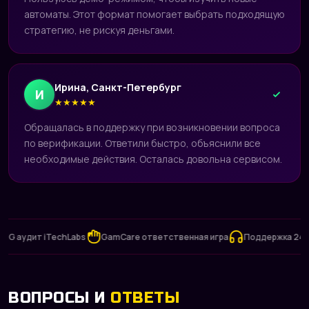
автоматы. Этот формат помогает выбрать подходящую
стратегию, не рискуя деньгами.
Ирина, Санкт-Петербург
И
★
★
★
★
★
Обращалась в поддержку при возникновении вопроса
по верификации. Ответили быстро, объяснили все
необходимые действия. Осталась довольна сервисом.
дит iTechLabs
GamCare ответственная игра
Поддержка 24/7
В
ВОПРОСЫ И
ОТВЕТЫ