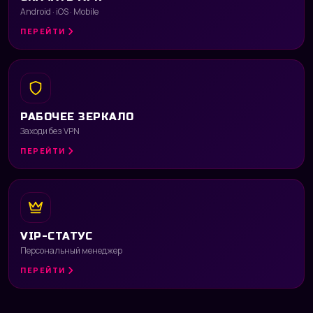
Android · iOS · Mobile
ПЕРЕЙТИ
РАБОЧЕЕ ЗЕРКАЛО
Заходи без VPN
ПЕРЕЙТИ
VIP-СТАТУС
Персональный менеджер
ПЕРЕЙТИ