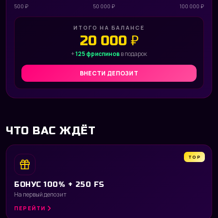
500 ₽
50 000 ₽
100 000 ₽
ИТОГО НА БАЛАНСЕ
20 000 ₽
+
125 фриспинов
в подарок
ВНЕСТИ ДЕПОЗИТ
ЧТО ВАС ЖДЁТ
TOP
БОНУС 100% + 250 FS
На первый депозит
ПЕРЕЙТИ