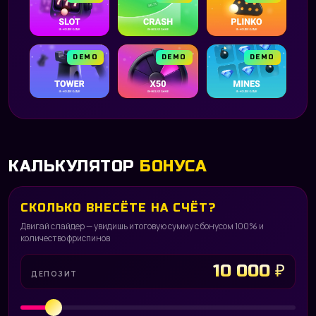
DEMO
DEMO
DEMO
КАЛЬКУЛЯТОР
БОНУСА
СКОЛЬКО ВНЕСЁТЕ НА СЧЁТ?
Двигай слайдер — увидишь итоговую сумму с бонусом 100% и
количество фриспинов
10 000 ₽
ДЕПОЗИТ