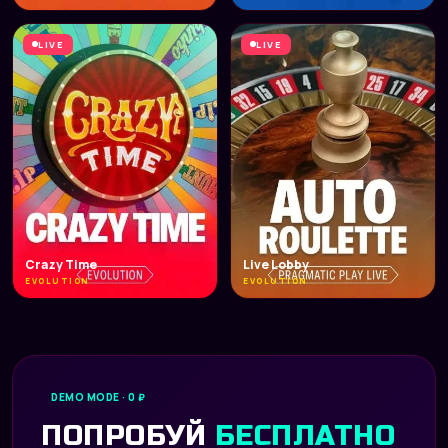
LIVE
LIVE
Crazy Time
Live Lobby
EVOLUTION
EVOLUTION
DEMO MODE · 0 ₽
ПОПРОБУЙ
БЕСПЛАТНО