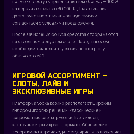
получают доступ к приветственному бонусу — 100%
на первый депозит до 30 000 ₽. Для активации
достаточно внести минимальную сумму и
согласиться с условиями предложения.
После зачисления бонуса средства отображаются
на отдельном бонусном счете. Перед выводом
необходимо выполнить условия по отыгрышу —
обычно это x40.
ИГРОВОЙ АССОРТИМЕНТ —
СЛОТЫ, ЛАЙВ И
ЭКСКЛЮЗИВНЫЕ ИГРЫ
Платформа Vodka казино располагает широким
выбором игровых решений: классические и
современные слоты, рулетки, live-дилеры,
карточные игры и краш-форматы. Обновление
ассортимента происходит регулярно, что позволяет